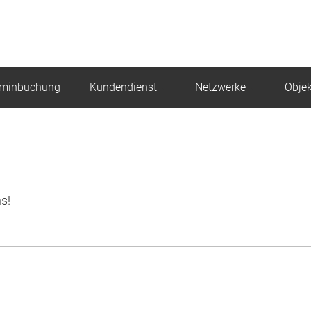
rminbuchung
Kundendienst
Netzwerke
Objek
s!